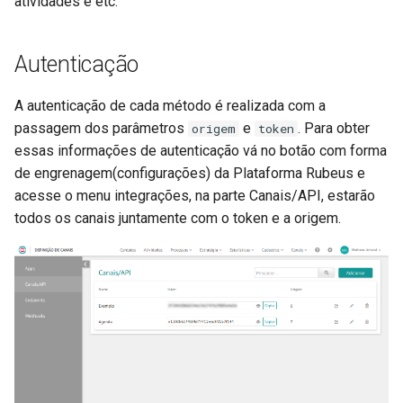
atividades e etc.
d
Utilizando o modo manual
o
Autenticação
Tracking multidomínio
a
A autenticação de cada método é realizada com a
p
passagem dos parâmetros
e
. Para obter
origem
token
e
essas informações de autenticação vá no botão com forma
de engrenagem(configurações) da Plataforma Rubeus e
s
acesse o menu integrações, na parte Canais/API, estarão
q
todos os canais juntamente com o token e a origem.
u
i
s
a