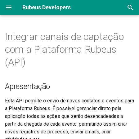
Rubeus Developers
I
n
Integrar canais de captação
Apresentação
Apresentação
Apresentação
i
com a Plataforma Rubeus
c
Autenticação
Instalação
Métodos de listagem
(API)
i
Envio
Enviando eventos
Métodos de Inscrição
a
Apresentação
Enviando dados de contato
Login
l
i
Esta API permite o envio de novos contatos e eventos para
Boas práticas
Portal do Inscrito
a Plataforma Rubeus. É possível gerenciar direto pela
z
aplicação todas as ações que serão desencadeadas a
Exemplos de códigos
Opções
a
partir da chegada de cada evento, permitindo assim criar
novos registros de processo, enviar emails, criar
n
Integração via API